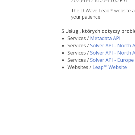
2025-11-12 14:00–16:00 PST
The D-Wave Leap™ website and
your patience.
5 Usługi, których dotyczy prob
Services /
Metadata API
Services /
Solver API - North 
Services /
Solver API - North 
Services /
Solver API - Europe
Websites /
Leap™ Website