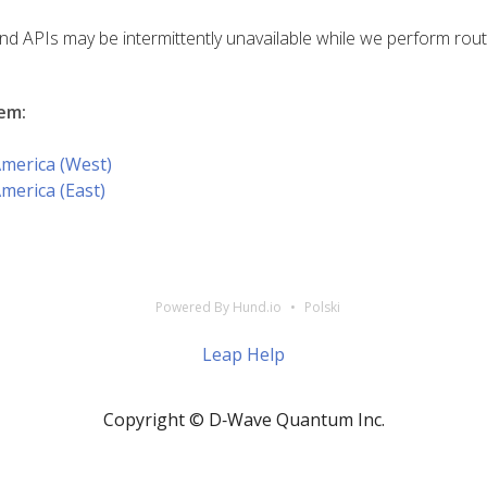
 APIs may be intermittently unavailable while we perform rout
lem
:
America (West)
America (East)
Powered By Hund.io
Polski
Leap Help
Copyright © D‑Wave Quantum Inc.