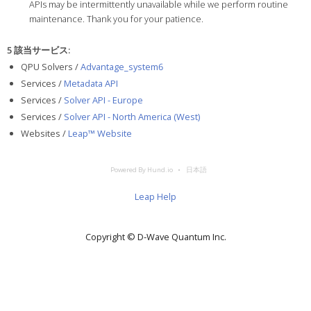
APIs may be intermittently unavailable while we perform routine
maintenance. Thank you for your patience.
5 該当サービス
:
QPU Solvers /
Advantage_system6
Services /
Metadata API
Services /
Solver API - Europe
Services /
Solver API - North America (West)
Websites /
Leap™ Website
Powered By Hund.io
日本語
Leap Help
Copyright © D‑Wave Quantum Inc.